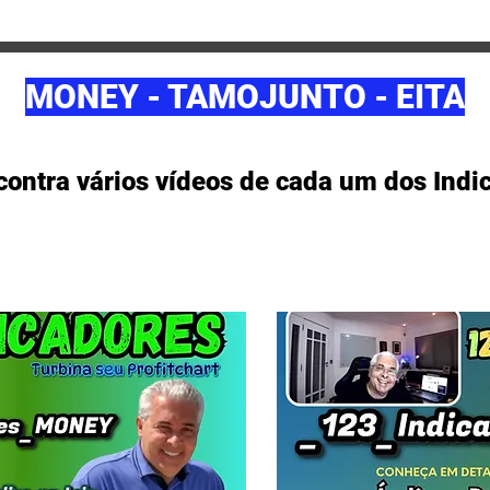
MONEY - TAMOJUNTO - EITA
contra vários vídeos de cada um dos Indi