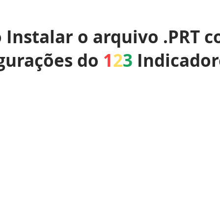
Instalar o arquivo .PRT c
gurações do
1
2
3
Indicador