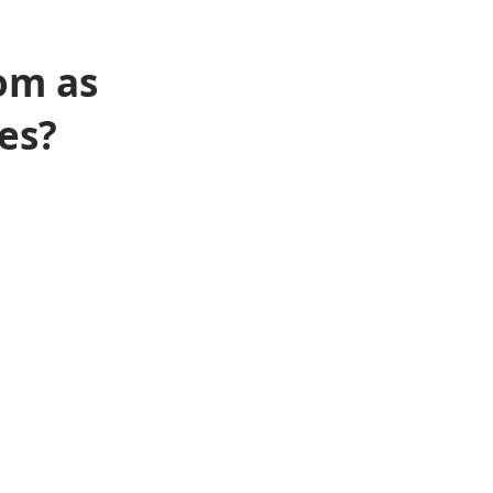
om as
es?